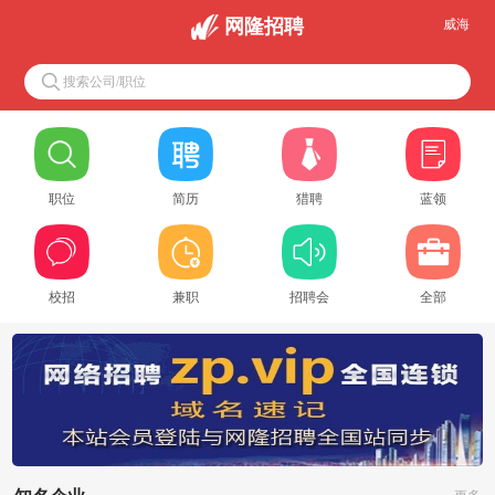
网隆招聘
威海
搜索公司/职位
职位
简历
猎聘
蓝领
校招
兼职
招聘会
全部