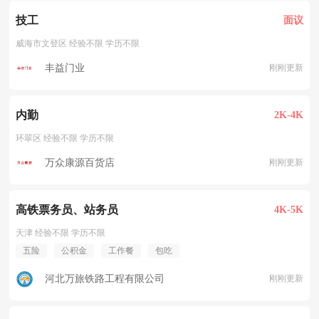
技工
面议
威海市文登区 经验不限 学历不限
丰益门业
刚刚更新
内勤
2K-4K
环翠区 经验不限 学历不限
万众康源百货店
刚刚更新
高铁票务员、站务员
4K-5K
天津 经验不限 学历不限
五险
公积金
工作餐
包吃
河北万旅铁路工程有限公司
刚刚更新